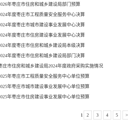
 2026年枣庄市住房和城乡建设局部门预算
 2024年度枣庄市工程质量安全服务中心决算
 2024年度枣庄市城市建设事业发展中心决算
 2024年度枣庄市住房建设事业发展中心决算
 2024年度枣庄市住房和城乡建设局本级决算
 2024年度枣庄市住房和城乡建设局部门决算
 枣庄市住房和城乡建设局2024年度政府采购实施情况
 2025年枣庄市工程质量安全服务中心单位预算
 2025年枣庄市城市建设事业发展中心单位预算
 2025年枣庄市住房建设事业发展中心单位预算
1
2
3
4
5
>