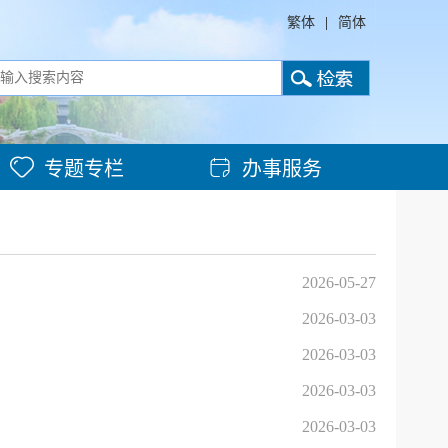
繁体
|
简体
专题专栏
办事服务
2026-05-27
2026-03-03
2026-03-03
2026-03-03
2026-03-03