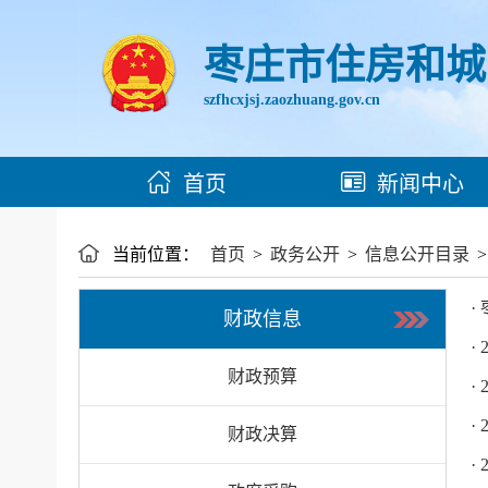
枣庄市住房和城
szfhcxjsj.zaozhuang.gov.cn
首页
新闻中心
当前位置：
首页
>
政务公开
>
信息公开目录
·
财政信息
·
财政预算
·
·
财政决算
·