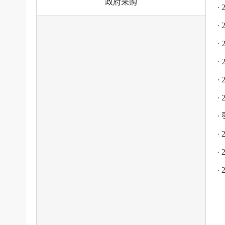
政府采购
·
·
·
·
·
·
·
·
·
·