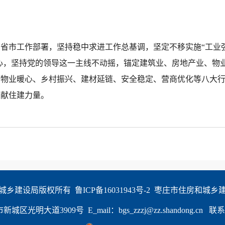
省市工作部署，坚持稳中求进工作总基调，坚定不移实施“工业强
决心，坚持党的领导这一主线不动摇，锚定建筑业、房地产业、物
、物业暖心、乡村振兴、建材延链、安全稳定、营商优化等八大
贡献住建力量。
城乡建设局版权所有  
鲁ICP备16031943号-2
  枣庄市住房和城乡
大道3909号  E_mail：bgs_zzzj@zz.shandong.cn   联系电话